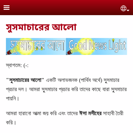
Skip to main content
Se
সুসমাচারের আলো
স্বাগতম: (-:
‍‍‌‌"সুসমাচারের আলো"
একটি
অলাভজনক
(পার্থিব
অর্থে
) সুুসমাচার
প্রচার দল। আমরা সুুসমাচার প্রচার করি তাদের কাছে যারা সুুসমাচার
পায়নি।
আমরা হারানো আত্মা জয় করি এবং তাদের
ঈসা মসীহের
সাহাবী তৈরী
করি।